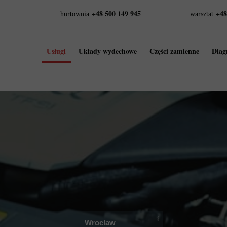
+48 500 149 945
+48
hurtownia
warsztat
Usługi
Układy wydechowe
Części zamienne
Diag
Wroclaw