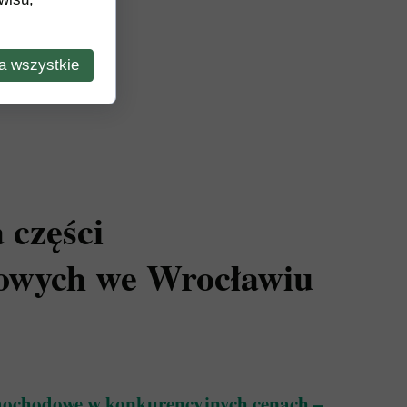
a wszystkie
 części
owych we Wrocławiu
amochodowe w konkurencyjnych cenach –