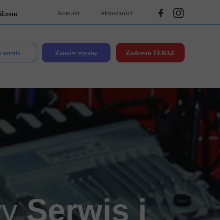
l.com
Kontakt
Aktualności
 serwis
Zamów wycenę
Zadzwoń TERAZ
wy
Serwis i