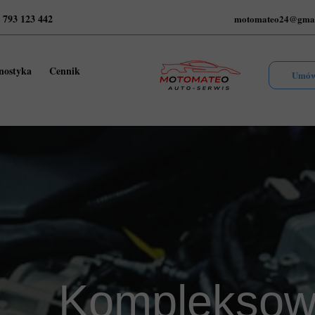
 793 123 442
motomateo24@gmai
nostyka
Cennik
Umów
Komplekso