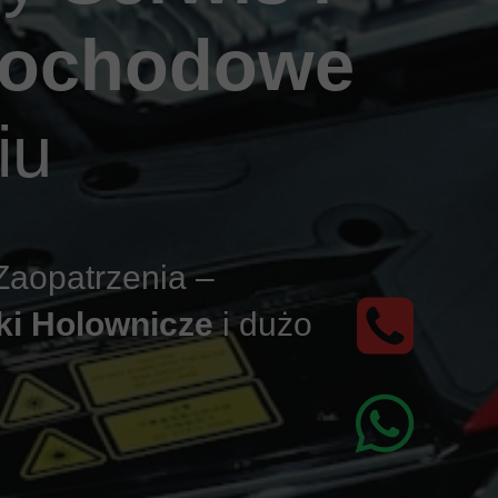
mochodowe
iu
Zaopatrzenia –
ki Holownicze
i dużo
po 16:00