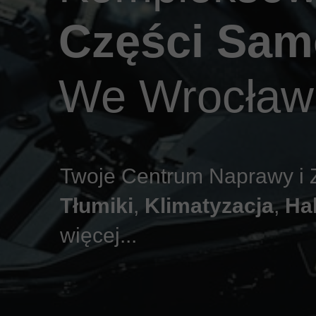
Części Sa
We Wrocław
Twoje Centrum Naprawy i 
Tłumiki
,
Klimatyzacja
,
Ha
więcej...