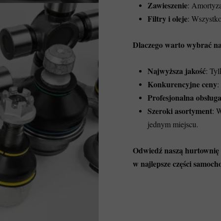
Zawieszenie
: Amortyza
Filtry i oleje
: Wszystko
Dlaczego warto wybrać na
Najwyższa jakość
: Ty
Konkurencyjne ceny
:
Profesjonalna obsług
Szeroki asortyment
: 
jednym miejscu.
Odwiedź naszą hurtownię p
w najlepsze części samoc