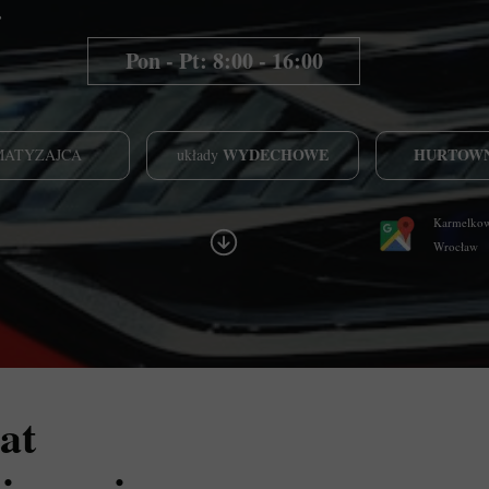
.
Pon - Pt: 8:00 - 16:00
WYDECHOWE
HURTOW
MATYZAJCA
układy
Karmelkow
Wrocław
at