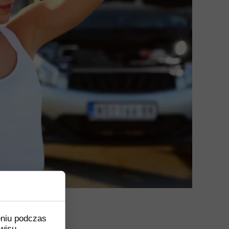
eniu podczas
wisu,