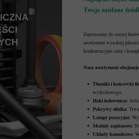
Twoje zaufane źród
ICZNA
ĘŚCI
Zapraszamy do naszej hurto
YCH
asortyment wysokiej jakoś
konkurencyjne ceny i kompl
Nasz asortyment obejmuje
Tłumiki i końcówki t
wydechowego.
Haki holownicze
: Sol
Pokrywy silnika
: Trwa
Lampy pozycyjne
: Wy
Moduły zapłonowe
: N
Układy hamulcowe
: W