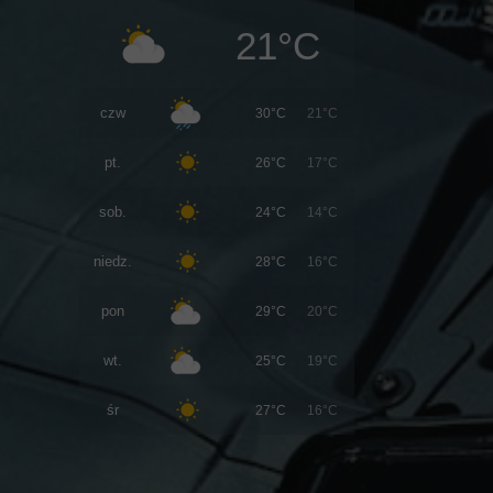
21°C
czw
30°C
21°C
pt.
26°C
17°C
sob.
24°C
14°C
niedz.
28°C
16°C
pon
29°C
20°C
wt.
25°C
19°C
śr
27°C
16°C