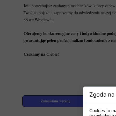
Jeśli potrzebujesz zaufanych mechaników, którzy zape
Twojego pojazdu, zapraszamy do odwiedzenia naszej si
66 we Wrocławiu.
Oferujemy konkurencyjne ceny i indywidualne podejś
gwarantując pełen profesjonalizm i zadowolenie z na
Czekamy na Ciebie!
Zgoda na 
Zamawiam wycenę
REZ
Cookies to m
przeglądania 