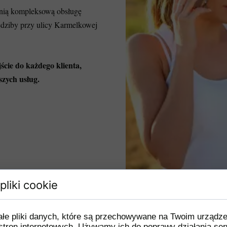
wnią kompleksową obsługę
edziby przy ulicy Karmelkowej
cie do każdego klienta,
szych usług.
pliki cookie
ERWUJĘ wizytę do serwisu
ałe pliki danych, które są przechowywane na Twoim urządz
stron internetowych. Używamy ich do poprawy działania ser