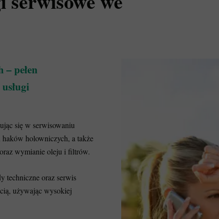
i serwisowe we
h – pełen
i usługi
zując się w serwisowaniu
 haków holowniczych, a także
az wymianie oleju i filtrów.
y techniczne oraz serwis
cią, używając wysokiej